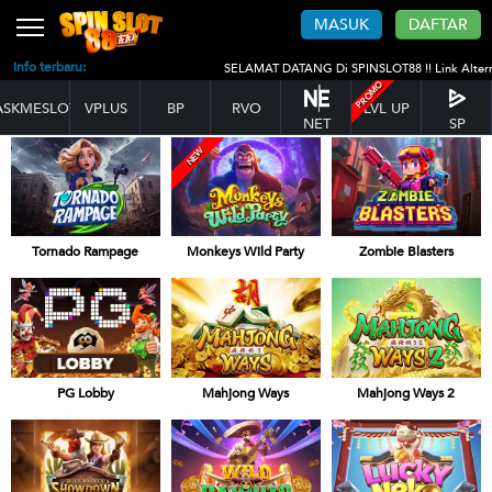
Beranda
MASUK
DAFTAR
Slots
info terbaru:
SELAMAT DATANG Di SPINSLOT88 !! Link Alternat
PROMO
ASKMESLOT
VPLUS
BP
RVO
LVL UP
Live Casino
NET
SP
NEW
Promosi
Hubungi Kami
Live Chat
Tornado Rampage
Monkeys Wild Party
Zombie Blasters
MASUK
DAFTAR
© idnsport. Hak Cipta Dilindungi.
PG Lobby
Mahjong Ways
Mahjong Ways 2