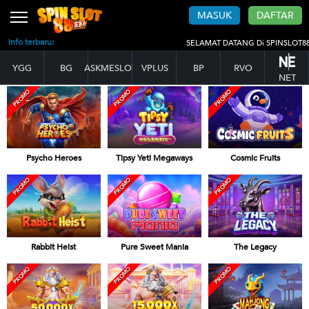
Beranda
MASUK
DAFTAR
Slots
info terbaru:
SELAMAT DATANG Di SPINSLOT88 !! L
YGG
BG
ASKMESLOT
VPLUS
BP
RVO
Live Casino
NET
PROMO
PROMO
PROMO
Promosi
Hubungi Kami
Live Chat
Psycho Heroes
Tipsy Yeti Megaways
Cosmic Fruits
PROMO
PROMO
PROMO
MASUK
DAFTAR
© idnsport. Hak Cipta Dilindungi.
Rabbit Heist
Pure Sweet Mania
The Legacy
PROMO
PROMO
PROMO