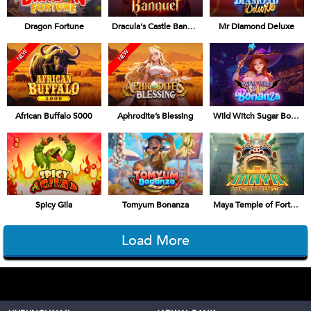
Dragon Fortune
Dracula's Castle Banquet
Mr Diamond Deluxe
NEW
NEW
African Buffalo 5000
Aphrodite’s Blessing
Wild Witch Sugar Bonanza
Spicy Gila
Tomyum Bonanza
Maya Temple of Fortune
Load More