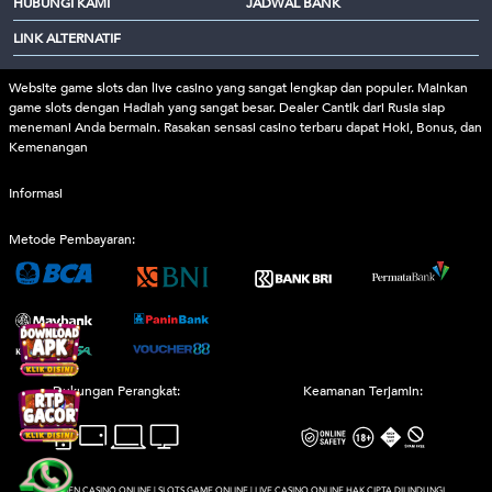
HUBUNGI KAMI
JADWAL BANK
LINK ALTERNATIF
Website game slots dan live casino yang sangat lengkap dan populer. Mainkan
game slots dengan Hadiah yang sangat besar. Dealer Cantik dari Rusia siap
menemani Anda bermain. Rasakan sensasi casino terbaru dapat Hoki, Bonus, dan
Kemenangan
Informasi
Metode Pembayaran:
Dukungan Perangkat:
Keamanan Terjamin:
© AGEN CASINO ONLINE | SLOTS GAME ONLINE | LIVE CASINO ONLINE HAK CIPTA DILINDUNGI.