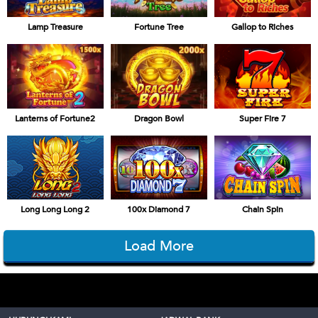
Lamp Treasure
Fortune Tree
Gallop to Riches
Lanterns of Fortune2
Dragon Bowl
Super Fire 7
Long Long Long 2
100x Diamond 7
Chain Spin
Load More